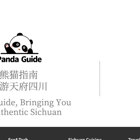
Eco&tech
Sichuan Cuisine
Trave