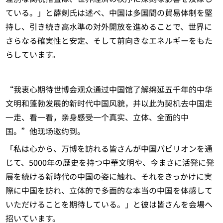
ている。」と薛剣氏は述べ、中国は多国間の貿易体制を堅
持し、引き続き高水準の対外開放を進めることで、世界に
さらなる確実性と安定、そして前向きなエネルギーをもた
らしています。
“我衷心期待世博会观众通过中国馆了解绵延五千年的中华
文明和蓬勃发展的新时代中国风貌，并以此为契机去中国走
一走、看一看，亲身感受一个真实、立体、全面的中
国。”他现场邀约到。
「私は心から、万博を訪れる皆さんが中国パビリオンを通
じて、5000年の歴史を持つ中華文明や、今まさに活発に発
展を続ける新時代の中国の姿に触れ、それをきっかけに実
際に中国を訪れ、立体的で多面的な本当の中国を体感して
いただけることを期待している。」と彼は皆さんを会場へ
招いています。