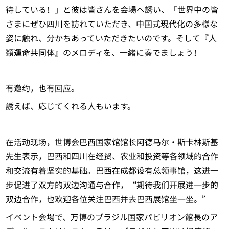
待している！」と彼は皆さんを会場へ誘い、「世界中の皆
さまにぜひ四川を訪れていただき、中国式現代化の多様な
姿に触れ、分かちあっていただきたいのです。そして『人
類運命共同体』のメロディを、一緒に奏でましょう！
有邀约，也有回应。
誘えば、応じてくれる人もいます。
在活动现场，世博会巴西国家馆馆长阿德马尔・斯卡林斯基
先生表示，巴西和四川在经贸、农业和投资等各领域的合作
和交流有着坚实的基础。巴西在成都设有总领事馆，这进一
步促进了双方的双边沟通与合作，“期待我们开展进一步的
双边合作，也欢迎各位关注巴西并去巴西展馆坐一坐。”
イベント会場で、万博のブラジル国家パビリオン館長のア