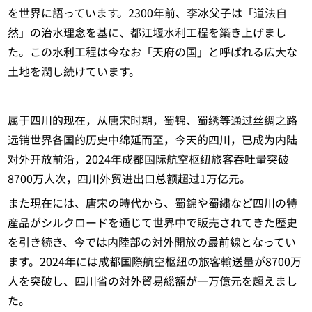
を世界に語っています。2300年前、李冰父子は「道法自
然」の治水理念を基に、都江堰水利工程を築き上げまし
た。この水利工程は今なお「天府の国」と呼ばれる広大な
土地を潤し続けています。
属于四川的现在，从唐宋时期，蜀锦、蜀绣等通过丝绸之路
远销世界各国的历史中绵延而至，今天的四川，已成为内陆
对外开放前沿，2024年成都国际航空枢纽旅客吞吐量突破
8700万人次，四川外贸进出口总额超过1万亿元。
また現在には、唐宋の時代から、蜀錦や蜀繍など四川の特
産品がシルクロードを通じて世界中で販売されてきた歴史
を引き続き、今では内陸部の対外開放の最前線となってい
ます。2024年には成都国際航空枢紐の旅客輸送量が8700万
人を突破し、四川省の対外貿易総額が一万億元を超えまし
た。