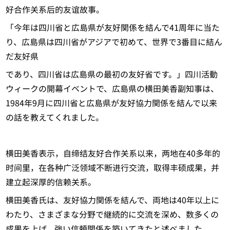
好合作关系后的友谊故事。
「今年は四川省と広島県が友好関係を結んで41周年に当た
り、広島県は四川省がアジアで初めて、世界で3番目に結ん
だ友好県
であり、四川省は広島県の最初の友好省です。」四川活動
ウィークの開幕イベントで、広島県の横田美香副知事は、
1984年9月に四川省と広島県が友好協力関係を結んで以来
の話を教えてくれました。
横田美香表示，自缔结友好合作关系以来，两地在40多年的
时间里，在各种广泛领域不断进行交流，取得丰硕成果，并
建立起深厚的信赖关系。
横田美香氏は、友好協力関係を結んで、両地は40年以上に
わたり、さまざまな分野で継続的に交流を深め、数多くの
成果を上げ、強い信頼関係を築いてきたと述べました。