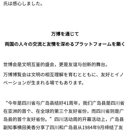
氏は感心しました。
万博を通じて
両国の人々の交流と友情を深めるプラットフォームを築く
世博会是文明互鉴的盛会，更是友谊与创新的舞台。
万博博覧会は文明の相互理解を育むとともに、友好とイノ
ベーションが生まれる場でもあります。
“今年是四川省与广岛县结好41周年，我们广岛县是四川省
在亚洲的首个、在全球的第三个友好省份，而四川省则是广
岛县的首个友好省份。”四川活动周的开幕活动上，广岛县
副知事横田美香分享了四川和广岛县从1984年9月缔结了友