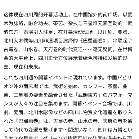
这体现在四川周的开幕活动上，在中国馆外的南广场，以武
术为脉络，融合功夫、茶艺、杂技与三星堆元素互动的“武
韵东方”表演引人驻足；在开幕活动现场，以川剧、变脸、
北川大木偶等四川非遗项目演绎的《巴蜀画卷》，串联起了
古蜀卷、山水卷、天府卷的时代变迁……毫无疑问，在世博
会的大平台上，四川正全方位展示着绿色可持续发展的过
去、现在和未来。
これも四川週の開幕イベントに現れています。中国パビリ
オン外の南広場では、武術を始め、カンフー、茶藝、曲
芸、三星堆の要素を融合させた「武韻東方」のパフォーマ
ンスが人々の注目を集めます。開幕イベント会場では、川
劇、変面、北川木彫像などの四川非物質文化遺産を取り入
れた『巴蜀画巻』は、古蜀の巻、山水の巻、天府の巻を通
して時代の変遷を繋げます…間違いなく、四川は万博とい
う大きな舞台で、グリーンで持続可能な発展の過去から現