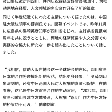
彦知事应邀访问四川，共同庆祝缔结友好省县40周年，为推
动两地在经贸、人文领域的务实合作开启了新的篇章。
同じく半世紀近くにわたる友情について語ったのは、中国
駐大阪総領事の薛剣氏です。開幕イベントでは、昨年11月
に広島県の湯崎英彦知事が四川省を訪れ、友好県省提携40
周年を共に祝うとともに、両地の経済貿易や人文分野での
実務的な協力に新たな一歩を踏み出したことについて話し
ました。
“我相信，借助大阪世博会这一全球盛会的东风，四川省与
日本的合作将碰撞出新的火花，结出更多硕果。”令薛剑印
象深刻的，还有中日两国人民对大熊猫的喜爱和保护。在他
看来，这也是中日友谊与合作的生动写照，“2022年，四川
省与和歌山县建立友城关系，大熊猫“永明”作为中日友好
的桥梁功不可没。”他举例道。