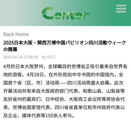
Back Home
2025日本大阪・関西万博中国パビリオン四川活動ウィーク
の開幕
2025-04-28 17:06:59 by SICC
4月的日本大阪梦州，全球瞩目的世博会正吸引着来自世界各
地的游客。4月28日，在外形宛如中华书简的中国馆内，全
国首个省（区、市）活动周——四川活动周盛大启幕。此次
开幕活动共有来自大阪政府部门代表、和歌山县、山梨县等
友好省州的嘉宾们、日中经协、大阪商工会议所等商协会代
表、世博会国家馆代表、四川省省直单位和市州政府代表以
及企业、媒体代表等150余人参与。