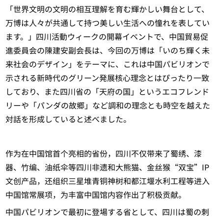
「世界文明の文明の相互理解を育む輝かしい舞台として、
万博は人々が共通して持つ美しい生活への憧れを表してい
ます。」四川活動ウィークの開幕イベントで、中国貿易促
進委員会の陳建安副会長は、今回の万博は「いのち輝く未
来社会のデザイン」をテーマに、これは中国パビリオンで
示される新時代のグリーン発展核心理念とはぴったり一致
しており、また四川省の「天府の国」というエコフレンド
リーや「パンダの故郷」など調和の理念とも時空を越えた
対話を形成していると述べました。
作为在中国馆首个亮相的省份，四川不仅带来了蜀绣、漆
器、竹编、油纸伞等四川非遗和大熊猫、金丝猴“双宝”IP
文创产品，还组织三星堆青铜神树和都江堰水利工程等进入
中国馆常展项，为丰富中国馆内容作出了积极贡献。
中国パビリオンで最初に登場する省として、四川は蜀の刺