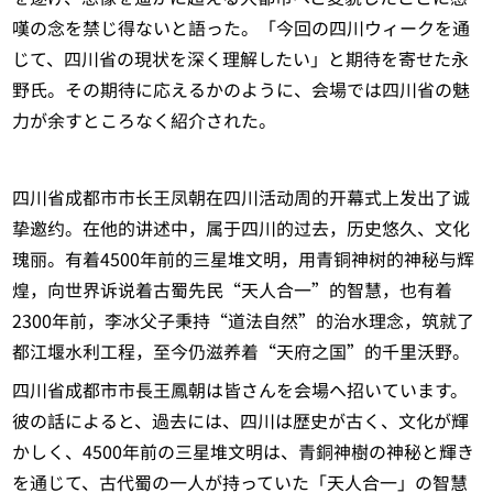
嘆の念を禁じ得ないと語った。「今回の四川ウィークを通
じて、四川省の現状を深く理解したい」と期待を寄せた永
野氏。その期待に応えるかのように、会場では四川省の魅
力が余すところなく紹介された。
四川省成都市市长王凤朝在四川活动周的开幕式上发出了诚
挚邀约。在他的讲述中，属于四川的过去，历史悠久、文化
瑰丽。有着4500年前的三星堆文明，用青铜神树的神秘与辉
煌，向世界诉说着古蜀先民“天人合一”的智慧，也有着
2300年前，李冰父子秉持“道法自然”的治水理念，筑就了
都江堰水利工程，至今仍滋养着“天府之国”的千里沃野。
四川省成都市市長王鳳朝は皆さんを会場へ招いています。
彼の話によると、過去には、四川は歴史が古く、文化が輝
かしく、4500年前の三星堆文明は、青銅神樹の神秘と輝き
を通じて、古代蜀の一人が持っていた「天人合一」の智慧