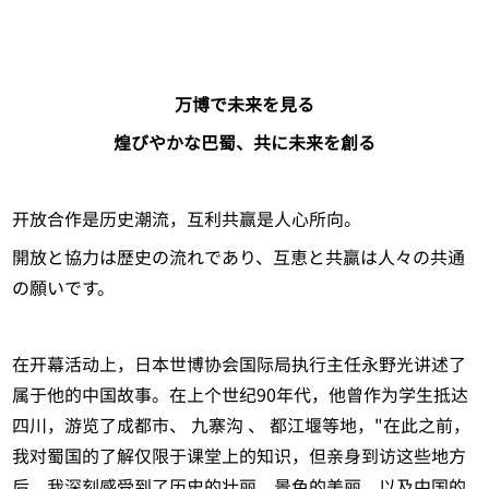
万博で未来を見る
煌びやかな巴蜀、共に未来を創る
开放合作是历史潮流，互利共赢是人心所向。
開放と協力は歴史の流れであり、互恵と共贏は人々の共通
の願いです。
在开幕活动上，日本世博协会国际局执行主任永野光讲述了
属于他的中国故事。在上个世纪90年代，他曾作为学生抵达
四川，游览了成都市、 九寨沟 、 都江堰等地，"在此之前，
我对蜀国的了解仅限于课堂上的知识，但亲身到访这些地方
后，我深刻感受到了历史的壮丽、景色的美丽，以及中国的