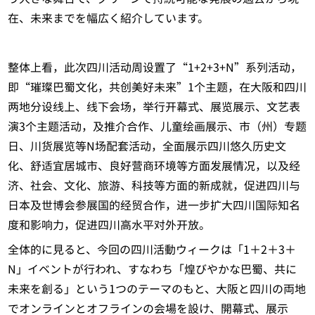
在、未来までを幅広く紹介しています。
整体上看，此次四川活动周设置了“1+2+3+N”系列活动，
即“璀璨巴蜀文化，共创美好未来”1个主题，在大阪和四川
两地分设线上、线下会场，举行开幕式、展览展示、文艺表
演3个主题活动，及推介合作、儿童绘画展示、市（州）专题
日、川货展览等N场配套活动，全面展示四川悠久历史文
化、舒适宜居城市、良好营商环境等方面发展情况，以及经
济、社会、文化、旅游、科技等方面的新成就，促进四川与
日本及世博会参展国的经贸合作，进一步扩大四川国际知名
度和影响力，促进四川高水平对外开放。
全体的に見ると、今回の四川活動ウィークは「1＋2＋3＋
N」イベントが行われ、すなわち「煌びやかな巴蜀、共に
未来を創る」という1つのテーマのもと、大阪と四川の両地
でオンラインとオフラインの会場を設け、開幕式、展示