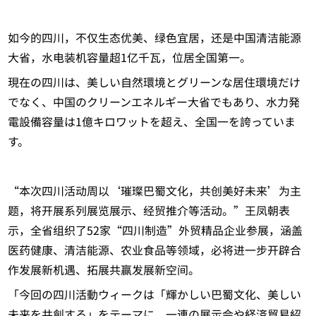
如今的四川，不仅生态优美、绿色宜居，还是中国清洁能源
大省，水电装机容量超1亿千瓦，位居全国第一。
現在の四川は、美しい自然環境とグリーンな居住環境だけ
でなく、中国のクリーンエネルギー大省でもあり、水力発
電設備容量は1億キロワットを超え、全国一を誇っていま
す。
“本次四川活动周以‘璀璨巴蜀文化，共创美好未来’为主
题，将开展系列展览展示、经贸推介等活动。”王凤朝表
示，全省组织了52家“四川制造”外贸精品企业参展，涵盖
医药健康、清洁能源、农业食品等领域，必将进一步开辟合
作发展新机遇、拓展共赢发展新空间。
「今回の四川活動ウィークは「輝かしい巴蜀文化、美しい
未来を共創する」をテーマに、一連の展示会や経済貿易紹