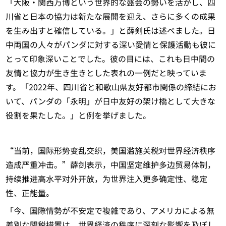
「大阪・関西万博という世界的な盛会の勢いを活かし、四
川省と日本の協力は新たな展開を迎え、さらに多くの成果
を生み出すと確信している。」と薛剣氏は述べました。日
中両国の人々がパンダに対する深い愛情と保護活動も彼に
とって印象深いことでした。彼の目には、これも日中間の
友情と協力が生き生きとした表れの一例だと映っていま
す。「2022年、四川省と和歌山県友好都市関係の締結にお
いて、パンダの「永明」が日中友好の架け橋として大きな
役割を果たした。」と例を挙げました。
“当前，国际形势变乱交织，美国滥施关税对世界经济秩序
造成严重冲击。”薛剑表示，中国坚定维护多边贸易体制，
持续推进高水平对外开放，为世界注入更多确定性、稳定
性、正能量。
「今、国際情勢が不安定で複雑であり、アメリカによる無
差別な関税措置は、世界経済の秩序に深刻な影響を及ぼし