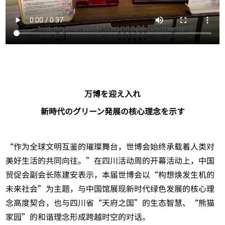
万博を迎え入れ
新時代のグリーン発展の核心理念を示す
“作为全球文明互鉴的璀璨舞台，世博会始终承载着人类对
美好生活的共同向往。”在四川活动周的开幕活动上，中国
贸促会副会长陈建安表示，本届世博会以“构想焕发生机的
未来社会”为主题，与中国馆展现新时代绿色发展的核心理
念高度契合，也与四川省“天府之国”的生态智慧、“熊猫
家园”的和谐理念形成跨越时空的对话。