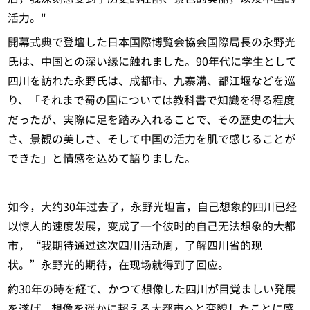
活力。"
開幕式典で登壇した日本国際博覧会協会国際局長の永野光
氏は、中国との深い縁に触れました。90年代に学生として
四川を訪れた永野氏は、成都市、九寨溝、都江堰などを巡
り、「それまで蜀の国については教科書で知識を得る程度
だったが、実際に足を踏み入れることで、その歴史の壮大
さ、景観の美しさ、そして中国の活力を肌で感じることが
できた」と情感を込めて語りました。
如今，大约30年过去了，永野光坦言，自己想象的四川已经
以惊人的速度发展，变成了一个彼时的自己无法想象的大都
市，“我期待通过这次四川活动周，了解四川省的现
状。”永野光的期待，在现场就得到了回应。
約30年の時を経て、かつて想像した四川が目覚ましい発展
を遂げ、想像を遥かに超える大都市へと変貌したことに感