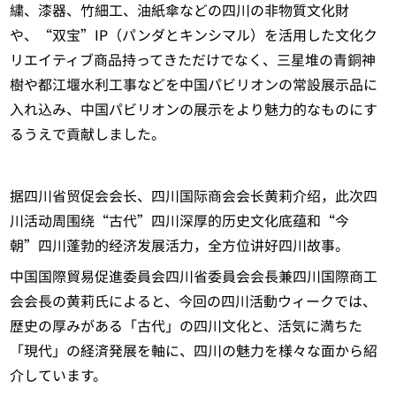
繍、漆器、竹細工、油紙傘などの四川の非物質文化財
や、“双宝”IP（パンダとキンシマル）を活用した文化ク
リエイティブ商品持ってきただけでなく、三星堆の青銅神
樹や都江堰水利工事などを中国パビリオンの常設展示品に
入れ込み、中国パビリオンの展示をより魅力的なものにす
るうえで貢献しました。
据四川省贸促会会长、四川国际商会会长黄莉介绍，此次四
川活动周围绕“古代”四川深厚的历史文化底蕴和“今
朝”四川蓬勃的经济发展活力，全方位讲好四川故事。
中国国際貿易促進委員会四川省委員会会長兼四川国際商工
会会長の黄莉氏によると、今回の四川活動ウィークでは、
歴史の厚みがある「古代」の四川文化と、活気に満ちた
「現代」の経済発展を軸に、四川の魅力を様々な面から紹
介しています。