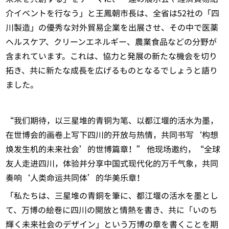
介イベントを行なう」と王鳳朝市長は、全省は52社の「四
川製造」の優秀な対外貿易企業を出展させ、その中で医薬
ヘルスケア、クリーンエネルギー、農業食品などの分野が
含まれています。これは、協力と発展の新たな機会を切り
拓き、共に新たな成長を広げるものとなるでしょうと語り
ました。
“我们期待，以三星堆的青铜为笔、以都江堰的活水为墨，
在世博会的画卷上写下四川的开放与热情，共同书写‘构想
焕发生机的未来社会’的世博篇章！” 他现场邀约，“全球
友人走进四川，体验并分享中国式现代化的万千气象，共同
奏响‘人类命运共同体’的华美乐章！
「私たちは、三星堆の青銅を筆に、都江堰の活水を墨とし
て、万博の絵巻に四川の開放と情熱を書き、共に「いのち
輝く未来社会のデザイン」という万博の章を書くことを期