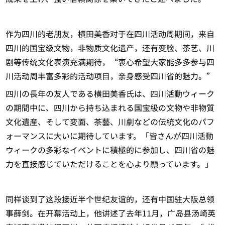
作为四川的老朋友，横田美香对于在四川活动周期间，来自
四川的国宝级文物，非物质文化遗产，还有变脸、茶艺、川
剧等传统文化表演充满期待，“衷心希望大家能多多参与四
川活动周丰富多彩的活动项目，亲身感受四川省的魅力。”
四川の長年の友人である横田美香氏は、四川活動ウィーク
の期間中に、四川から持ち込まれる国宝級の文物や非物質
文化遺産、そして変面、茶藝、川劇などの伝統文化のパフ
ォーマンスに大いに期待しています。「皆さんが四川活動
ウィークの多彩なイベントに積極的に参加し、四川省の魅
力を直接感じていただけることを心より願っています。」
同样谈到了这段接近半个世纪友谊的，还有中国驻大阪总领
事薛剑。在开幕活动上，他讲述了去年11月，广岛县汤崎英