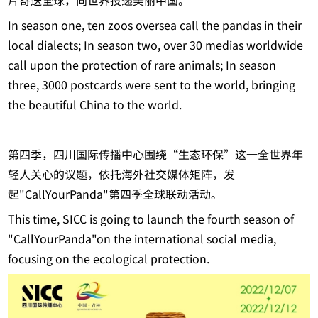
片寄送全球，向世界投递美丽中国。
In season one, ten zoos oversea call the pandas in their
local dialects; In season two, over 30 medias worldwide
call upon the protection of rare animals; In season
three, 3000 postcards were sent to the world, bringing
the beautiful China to the world.
第四季，四川国际传播中心围绕“生态环保”这一全世界年
轻人关心的议题，依托海外社交媒体矩阵，发
起"CallYourPanda"第四季全球联动活动。
This time, SICC is going to launch the fourth season of
"CallYourPanda"on the international social media,
focusing on the ecological protection.